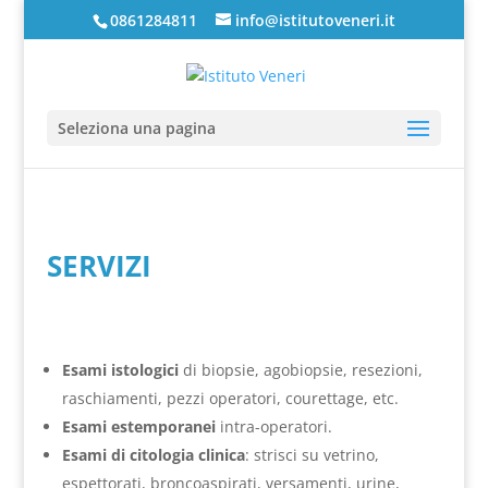
0861284811
info@istitutoveneri.it
Seleziona una pagina
SERVIZI
Esami istologici
di biopsie, agobiopsie, resezioni,
raschiamenti, pezzi operatori, courettage, etc.
Esami estemporanei
intra-operatori.
Esami di citologia clinica
: strisci su vetrino,
espettorati, broncoaspirati, versamenti, urine,